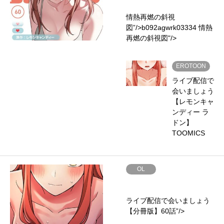
情熱再燃の斜視
図”/>
b092agwrk03334 情熱
再燃の斜視図"/>
EROTOON
ライブ配信で
会いましょう
【レモンキャ
ンディー ラ
ドン】
TOOMICS
OL
ライブ配信で会いましょう
【分冊版】60話”/>