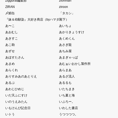
Ziggurat編集部
zionman
ZIRAN
ziroon
〆鯖缶
「タカシ」
『妹＆幼馴染』大好き商店（byハマダ殿下）
あ〜こ
あいちょ
あおむし
あかりきょうすけ
あきすこ
あくめくん
あこ助
あさぎ龍
あずせ
あちみ屋
あほすたさん
あまぎゃっぱ
あまめ
あむぁいおかし製作所
あらくれ
あらまあ
ありすみあのあとりえ
あるざ流人
あるぷ
あるるも
あわじひめじ
いたちまき
いだ天ふにすけ
いち夏と海
いのうえみたん
いぶろー。
いもけんぴ記念日
いわした書店
いトう
うつつつつ。