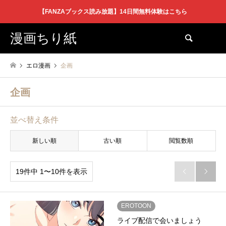
【FANZAブックス読み放題】14日間無料体験はこちら
漫画ちり紙
検索
エロ漫画
企画
企画
並べ替え条件
新しい順
古い順
閲覧数順
19件中 1〜10件を表示


EROTOON
ライブ配信で会いましょう