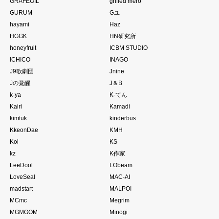
GRAFEOIL
grilled mero
GURUM
Gユ
hayami
Haz
HGGK
HN研究所
honeyfruit
ICBM STUDIO
ICHICO
INAGO
J9歌劇団
Jnine
Jの覚醒
J＆B
k-ya
K-てん
Kairi
Kamadi
kimtuk
kinderbus
KkeonDae
KMH
Koi
KS
kz
K作家
LeeDool
LObeam
LoveSeal
MAC-AI
madstart
MALPOI
MCmc
Megrim
MGMGOM
Minogi