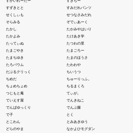
すかいれーだー
すぎぢー
すずきとと
すみだれパンツ
せくしぃも
せつなさみだれ
そらみる
ぞでぃあーく
たかし
たかみやはいり
たかよみ
たけあき学
たってぃぬ
たつわの里
たまごやき
たまごろー
たまちゆき
たまのほうさ
たろバウム
たわわや
だぶるクリっく
ちいうつ
ちめだ
ちゅーりっふ。
ちょめちょめ
ちるまくろ
つじもと庵
てぃが。
ていえす屋
でんきねこ
でんぱゆっくり
でんぶ腿
で子
とく
とこわん
とみあきゆう
どらのやま
なかよひモグダン