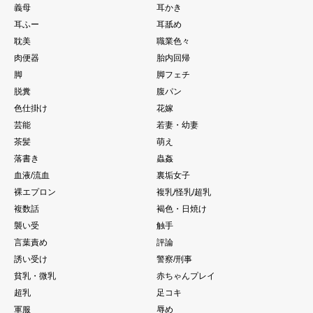
義母
耳かき
耳ふー
耳舐め
耽美
職業色々
肉便器
胎内回帰
脚
脚フェチ
脱糞
腹パン
色仕掛け
花嫁
芸能
若妻・幼妻
茶髪
萌え
落書き
蟲姦
血液/流血
裏垢女子
裸エプロン
複乳/怪乳/超乳
複数話
褐色・日焼け
襲い受
触手
言葉責め
評論
誘い受け
警察/刑事
貧乳・微乳
赤ちゃんプレイ
超乳
足コキ
軍服
辱め