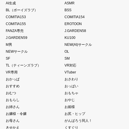
AI生成
ASMR
BL（ボーイズラブ）
BSS
COMITIA153
COMITIA154
COMITIA155
EROTOON
FANZA専売
J.GARDEN58
J.GARDEN59
KU100
M男
NEW(AI)サークル
NEWサークル
OL
SF
SM
TL（ティーンズラブ）
VR対応
VR専用
VTuber
おかっぱ
おさわり
おすすめ
おっぱい
おむつ
おもちゃ
おもらし
おやじ
お姉さん
お姫様
お嬢様・令嬢
お尻・ヒップ
お母さん
がんばろう同人！
きせかえ
くすぐり