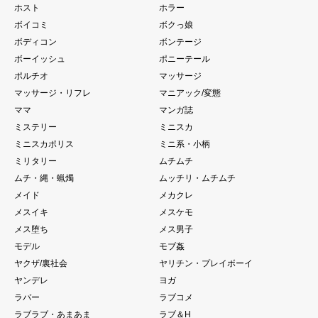
ホスト
ホラー
ボイコミ
ボクっ娘
ボディコン
ボンテージ
ボーイッシュ
ポニーテール
ポルチオ
マッサージ
マッサージ・リフレ
マニアック/変態
ママ
マンガ誌
ミステリー
ミニスカ
ミニスカポリス
ミニ系・小柄
ミリタリー
ムチムチ
ムチ・縄・蝋燭
ムッチリ・ムチムチ
メイド
メカクレ
メスイキ
メスケモ
メス堕ち
メス男子
モデル
モブ姦
ヤクザ/裏社会
ヤリチン・プレイボーイ
ヤンデレ
ヨガ
ラバー
ラブコメ
ラブラブ・あまあま
ラブ＆H