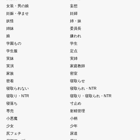
女装・男の娘
妄想
妊娠・孕ませ
妊婦
妖怪
姉・妹
姉妹
委員長
娘
嫌われ
学園もの
学生
学生服
定点
実妹
実姉
実演
家庭教師
家族
密室
密着
寝取らせ
寝取られない
寝取られ・NTR
寝取り・NTR
寝取り・寝取られ・NTR
寝落ち
寸止め
専売
射精管理
小悪魔
小柄
少女
少年
尻フェチ
尿道