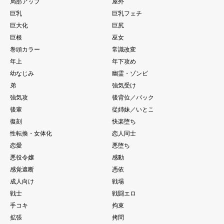
局部アップ
屋外
巨乳
巨乳フェチ
巨大化
巨尻
巨根
巫女
巻頭カラー
常識改変
年上
年下攻め
幼なじみ
幽霊・ゾンビ
弟
強気受け
強気攻
後背位／バック
後輩
従姉妹／いとこ
復刻
快楽堕ち
性転換・女体化
恋人同士
恋愛
悪堕ち
悪役令嬢
感動
感覚遮断
憑依
成人向け
戦場
戦士
戦闘エロ
手コキ
拘束
拡張
拷問