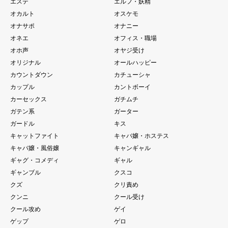
エステ
エルフ・妖精
オカルト
オスケモ
オナサポ
オナニー
オネエ
オフィス・職場
オホ声
オヤジ受け
オリジナル
オールハッピー
カウントダウン
カチューシャ
カップル
カントボーイ
カーセックス
ガチムチ
ガテン系
ガーター
ガードル
キス
キャットファイト
キャバ嬢・ホステス
キャバ嬢・風俗嬢
キャンギャル
ギャグ・コメディ
ギャル
ギャンブル
クスコ
クズ
クリ責め
クンニ
クール受け
クール攻め
ゲイ
ゲップ
ゲロ