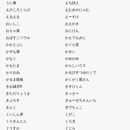
うに庵
えち詩人
えのころくらげ
えむみやにゃむ
えるえる
えーすけ
おいしこ
おえかき
おちゃ屋
おにけん
おばすこソウル
かえでもみじ
かかとぶし
かぐら堂
かずな屋
かせい
かなミ
かめかめ
かもたま
からしハウス
かりおね
かるぴすつゆだくで
かるま龍狼
がくがく屋さん
きお誠児R
きすけくん
きただりょうま
きっさー
きぷろす
きゅーぜろさんいち
きんく
ぎヴちょこ
くいしん房
くぴこ
くりきんとん
くろ犬
ぐうすか
ぐじら