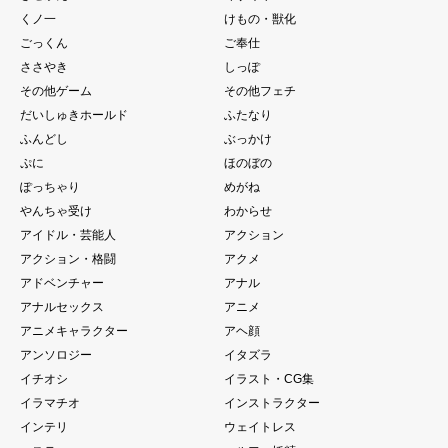
くノ一
けもの・獣化
ごっくん
ご奉仕
ささやき
しっぽ
その他ゲーム
その他フェチ
だいしゅきホールド
ふたなり
ふんどし
ぶっかけ
ぷに
ほのぼの
ぽっちゃり
めがね
やんちゃ受け
わからせ
アイドル・芸能人
アクション
アクション・格闘
アクメ
アドベンチャー
アナル
アナルセックス
アニメ
アニメキャラクター
アヘ顔
アンソロジー
イタズラ
イチオシ
イラスト・CG集
イラマチオ
インストラクター
インテリ
ウェイトレス