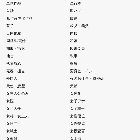
単体作品
単行本
単話
即ハメ
原作音声化作品
厳選
双子
叔父・義父
口内射精
同棲
同級生/同僚
和姦
和服・浴衣
図書委員
地雷
執事
執着攻め
壁尻
売春・援交
変身ヒロイン
外国人
夜のお仕事・風俗嬢
天使・悪魔
天然
女主人公のみ
女体化
女医
女子アナ
女子大生
女子校生
女将・女主人
女性優位
女性向け
女性視点
女戦士
女捜査官
女教師
女王様