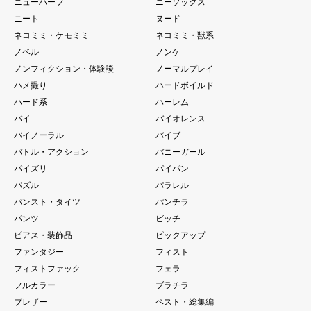
ニューハーフ
ニーソックス
ニート
ヌード
ネコミミ・ケモミミ
ネコミミ・獣系
ノベル
ノンケ
ノンフィクション・体験談
ノーマルプレイ
ハメ撮り
ハードボイルド
ハード系
ハーレム
バイ
バイオレンス
バイノーラル
バイブ
バトル・アクション
バニーガール
パイズリ
パイパン
パズル
パラレル
パンスト・タイツ
パンチラ
パンツ
ビッチ
ピアス・装飾品
ピックアップ
ファンタジー
フィスト
フィストファック
フェラ
フルカラー
ブラチラ
ブレザー
ベスト・総集編