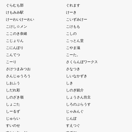
ぐらむも部
ぐれます
けもみみ駅
けーき
けーわいけーわい
こいずみけー
こけし☆メン
こけもも
ここのき奈緒
こしの
こじょりん
こっとん堂
こにんぽり
こやま滋
こんてつ
こーた。
こーり
さくらんぼワークス
さけつまみつお
さなつき
さんじゅうろう
しいなかずき
しおふう
しき
しだれ彩
しのぎ鋭介
しのざき嶺
しょうさん坊主
しょごた
しろのぶらうす
しーるず
じゃみんぐ
じゅらい
じんぽ
すいのせ
すえつぐ