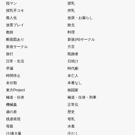
指マン
授乳
授乳手コキ
搾乳
擬人化
放尿・お漏らし
放置プレイ
敗北
教師
料理
断面図あり
新規(AI)サークル
新規サークル
方言
旅行
既婚者
日常・生活
日焼け
早漏
時代劇
時間停止
未亡人
未分類
本番なし
東方Project
格闘家
極道・任侠
極道・任侠・刑事
機械姦
正常位
歳の差
歴史
残虐表現
母乳
母親
水着
汁/液大量
汗だく