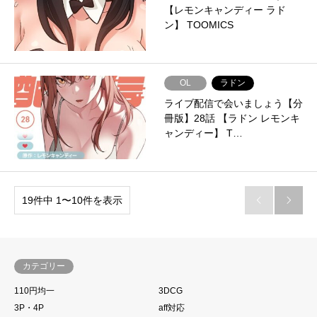
【レモンキャンディー ラド
ン】 TOOMICS
OL
ラドン
ライブ配信で会いましょう【分
冊版】28話 【ラドン レモンキ
ャンディー】 T…
19件中 1〜10件を表示


カテゴリー
110円均一
3DCG
3P・4P
aff対応