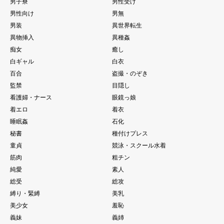
男子寮
男性受け
男性向け
男無
男装
異世界転生
異物挿入
異種姦
痴女
癒し
白ギャル
白衣
百合
盗撮・のぞき
監禁
目隠し
看護婦・ナース
眼鏡っ娘
着エロ
着衣
睡眠姦
石化
秘書
種付けプレス
童貞
競泳・スクール水着
筋肉
粗チン
純愛
素人
総受
総攻
縛り・緊縛
美乳
美少女
羞恥
義妹
義姉