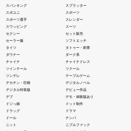
スパンキング
スプラッター
スポユニ
スポーツ
スポーツ選手
スレンダー
スワッピング
スーツ
セクシー
セット販売
セーラー服
ソフトエッチ
タイツ
タトゥー・刺青
ダウナー
ダーク系
チャイナ
チャイナドレス
ツインテール
ツクール
ツンデレ
テーブルゲーム
デカチン・巨根
デジタルノベル
デジタル特装版
デビュー作品
デブ
デモ・体験版あり
ドジっ娘
ドット制作
ドラッグ
ドラマ
ドール
ナンパ
ニット
ニプルファック