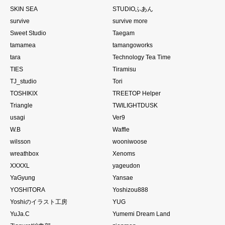
SKIN SEA
STUDIOふあん
survive
survive more
Sweet Studio
Taegam
tamamea
tamangoworks
tara
Technology Tea Time
TIES
Tiramisu
TJ_studio
Tori
TOSHIKIX
TREETOP Helper
Triangle
TWILIGHTDUSK
usagi
Ver9
W.B
Waffle
wilsson
wooniwoose
wreathbox
Xenoms
XXXXL
yageudon
YaGyung
Yansae
YOSHITORA
Yoshizou888
Yoshiのイラスト工房
YUG
YuJa.C
Yumemi Dream Land