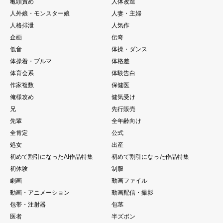
亀頭責め
人体改造
人外娘・モンスター娘
人妻・主婦
人格排泄
人気作
企画
伝奇
低音
体操・ダンス
体操着・ブルマ
体格差
体育会系
体験告白
作家複数
保健医
俺様攻め
健気受け
兄
先行販売
先輩
全年齢向け
全肯定
公式
処女
出産
初めて割引になったAI作品特集
初めて割引になった作品特集
初体験
制服
劇画
動画ファイル
動画・アニメーション
動画配信・撮影
包帯・注射器
包茎
医者
半ズボン