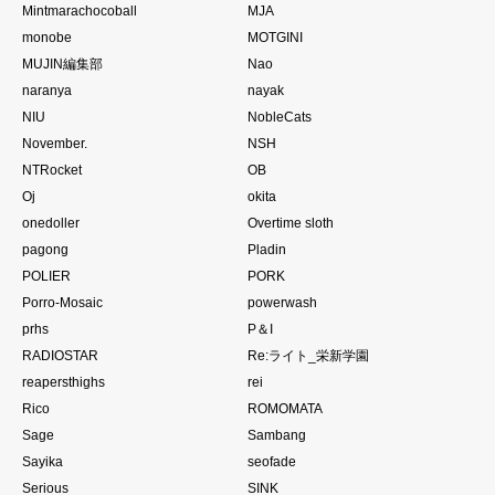
Mintmarachocoball
MJA
monobe
MOTGINI
MUJIN編集部
Nao
naranya
nayak
NIU
NobleCats
November.
NSH
NTRocket
OB
Oj
okita
onedoller
Overtime sloth
pagong
Pladin
POLIER
PORK
Porro-Mosaic
powerwash
prhs
P＆I
RADIOSTAR
Re:ライト_栄新学園
reapersthighs
rei
Rico
ROMOMATA
Sage
Sambang
Sayika
seofade
Serious
SINK