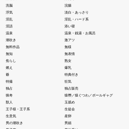
洗脳
浣腸
浮気
淡白・あっさり
淫乱
淫乱・ハード系
淫語
添い寝
温泉
温泉・銭湯・お風呂
潮吹き
激アツ
無料作品
無様
無知
無表情
焦らし
熟女
燃え
爆乳
爺
特典付き
特撮
狂気
独占
独占販売
猟奇
猿轡／猿ぐつわ／ボールギャグ
獣人
玉舐め
王子様・王子系
生徒会
生意気
産卵
男の潮吹き
男娼