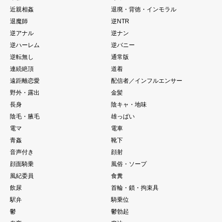
近親相姦
退廃・背徳・インモラル
退魔師
逆NTR
逆アナル
逆ナン
逆ハーレム
逆バニー
逆転無し
通常版
連続絶頂
道着
遠距離恋愛
配信者／インフルエンサー
野外・露出
金髪
長身
陰キャ・地味
陰毛・腋毛
雄っぱい
電マ
電車
青姦
靴下
音声付き
顔射
顔面騎乗
風俗・ソープ
風紀委員
食糞
飲尿
首輪・鎖・拘束具
駅弁
騎乗位
鬱
鬱勃起