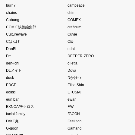
burn7
campeace
chains
chin
Cobung
COMEX
COMIC快艶編集部
craftcum
Culturewave
Cuvie
Cはんげ
C級
DanBi
ddat
De
DEEPER-ZERO
den-ichi
diletta
DLメイト
Doya
duck
Dかけつ
EDGE
Elise Shin
eolkki
ETUSiAi
eun bari
ewan
EXNOA/テクロス
F.W
facial family
FACON
FAKE庵
Feelition
G-goon
Gamang