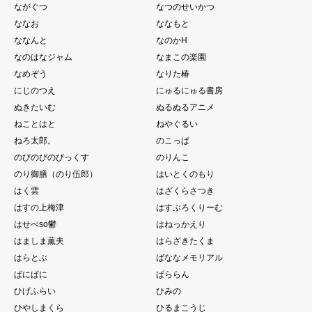
ながぐつ
なつのせいかつ
ななお
ななもと
ななんと
なのかH
なのはなジャム
なまこの楽園
なめぞう
なりた椿
にじのつえ
にゅるにゅる書房
ぬきたいむ
ぬるぬるアニメ
ねことはと
ねやぐるい
ねろ太郎。
のこっぱ
のびのびのびっくす
のりんこ
のり御膳（のり伍郎）
はいとくのもり
はく雲
はざくらさつき
はすの上梅津
はすぶろくりーむ
はせべso鬱
はねっかえり
はましま薫夫
はらざきたくま
はらとぶ
ばななメモリアル
ぱにぱに
ぱららん
ひげふらい
ひみの
ひやしまくら
ひるまこうじ