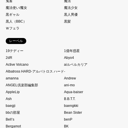
鬼畜
魔法
魔法使い/魔女
魔法少女
黒ギャル
黒人男優
黒人（BBC）
黒髪
Ｗフェラ
レーベル
19テディー
1億年惑星
2dR
Abyo4
Active Volcano
aiルペルカリア
Albatross HARD‐アルバトロス ハード‐
amanna
Andrew
ANGEL倶楽部編集部
ani-mo
AppleLip
Aqua-baiser
Ash
B.B.T.T.
baegji
baengkki
bbの部屋
Bean Sister
Bell’s
benP
Bergamot
BK