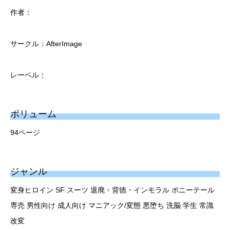
作者：
サークル：AfterImage
レーベル：
ボリューム
94ページ
ジャンル
変身ヒロイン SF スーツ 退廃・背徳・インモラル ポニーテール
専売 男性向け 成人向け マニアック/変態 悪堕ち 洗脳 学生 常識
改変