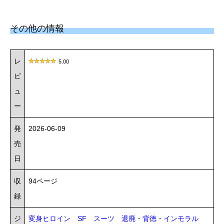
その他の情報
レ
5.00
ビ
ュ
ー
発
2026-06-09
売
日
収
94ページ
録
ジ
変身ヒロイン
SF
スーツ
退廃・背徳・インモラル