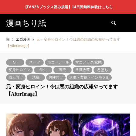
【FANZAブックス読み放題】14日間無料体験はこちら
漫画ちり紙
検索
エロ漫画
元・変身ヒロイン！今は悪の組織の広報やってます
【AfterImage】
SF
スーツ
ポニーテール
マニアック/変態
変身ヒロイン
学生
専売
常識改変
悪堕ち
成人向け
洗脳
男性向け
退廃・背徳・インモラル
元・変身ヒロイン！今は悪の組織の広報やってます
【AfterImage】