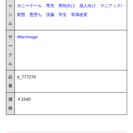
ャ
ポニーテール
専売
男性向け
成人向け
マニアック/
ン
変態
悪堕ち
洗脳
学生
常識改変
ル
サ
AfterImage
ー
ク
ル
品
d_777270
番
価
￥1540
格