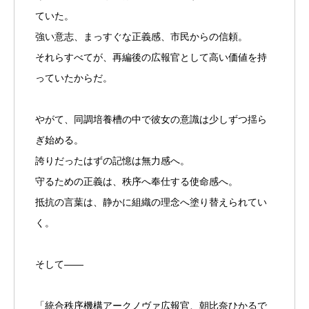
ていた。
強い意志、まっすぐな正義感、市民からの信頼。
それらすべてが、再編後の広報官として高い価値を持
っていたからだ。
やがて、同調培養槽の中で彼女の意識は少しずつ揺ら
ぎ始める。
誇りだったはずの記憶は無力感へ。
守るための正義は、秩序へ奉仕する使命感へ。
抵抗の言葉は、静かに組織の理念へ塗り替えられてい
く。
そして――
「統合秩序機構アークノヴァ広報官、朝比奈ひかるで