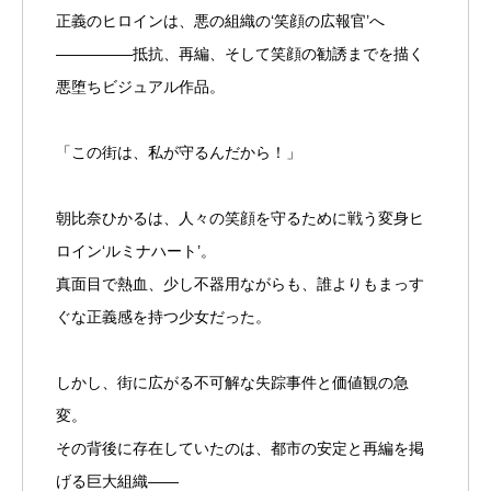
正義のヒロインは、悪の組織の‘笑顔の広報官’へ
―――――抵抗、再編、そして笑顔の勧誘までを描く
悪堕ちビジュアル作品。
「この街は、私が守るんだから！」
朝比奈ひかるは、人々の笑顔を守るために戦う変身ヒ
ロイン‘ルミナハート’。
真面目で熱血、少し不器用ながらも、誰よりもまっす
ぐな正義感を持つ少女だった。
しかし、街に広がる不可解な失踪事件と価値観の急
変。
その背後に存在していたのは、都市の安定と再編を掲
げる巨大組織――