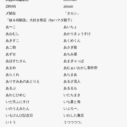
ZIRAN
ziroon
〆鯖缶
「タカシ」
『妹＆幼馴染』大好き商店（byハマダ殿下）
あ〜こ
あいちょ
あおむし
あかりきょうすけ
あきすこ
あくめくん
あこ助
あさぎ龍
あずせ
あちみ屋
あほすたさん
あまぎゃっぱ
あまめ
あむぁいおかし製作所
あらくれ
あらまあ
ありすみあのあとりえ
あるざ流人
あるぷ
あるるも
あわじひめじ
いたちまき
いだ天ふにすけ
いち夏と海
いのうえみたん
いぶろー。
いもけんぴ記念日
いわした書店
いトう
うつつつつ。