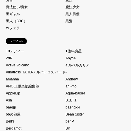
魔法使い/魔女
魔法少女
黒ギャル
黒人男優
黒人（BBC）
黒髪
Ｗフェラ
レーベル
19テディー
1億年惑星
2dR
Abyo4
Active Volcano
aiルペルカリア
Albatross HARD‐アルバトロス ハード‐
amanna
Andrew
ANGEL倶楽部編集部
ani-mo
AppleLip
Aqua-baiser
Ash
B.B.T.T.
baegji
baengkki
bbの部屋
Bean Sister
Bell’s
benP
Bergamot
BK