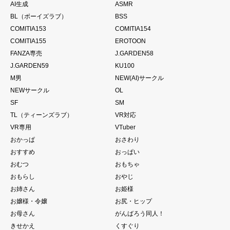
AI生成
ASMR
BL（ボーイズラブ）
BSS
COMITIA153
COMITIA154
COMITIA155
EROTOON
FANZA専売
J.GARDEN58
J.GARDEN59
KU100
M男
NEW(AI)サークル
NEWサークル
OL
SF
SM
TL（ティーンズラブ）
VR対応
VR専用
VTuber
おかっぱ
おさわり
おすすめ
おっぱい
おむつ
おもちゃ
おもらし
おやじ
お姉さん
お姫様
お嬢様・令嬢
お尻・ヒップ
お母さん
がんばろう同人！
きせかえ
くすぐり