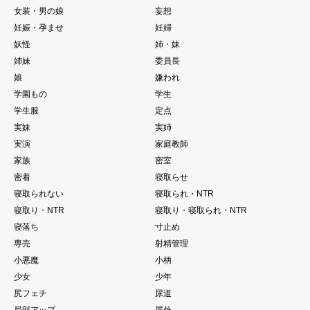
女装・男の娘
妄想
妊娠・孕ませ
妊婦
妖怪
姉・妹
姉妹
委員長
娘
嫌われ
学園もの
学生
学生服
定点
実妹
実姉
実演
家庭教師
家族
密室
密着
寝取らせ
寝取られない
寝取られ・NTR
寝取り・NTR
寝取り・寝取られ・NTR
寝落ち
寸止め
専売
射精管理
小悪魔
小柄
少女
少年
尻フェチ
尿道
局部アップ
屋外