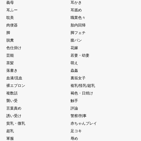
義母
耳かき
耳ふー
耳舐め
耽美
職業色々
肉便器
胎内回帰
脚
脚フェチ
脱糞
腹パン
色仕掛け
花嫁
芸能
若妻・幼妻
茶髪
萌え
落書き
蟲姦
血液/流血
裏垢女子
裸エプロン
複乳/怪乳/超乳
複数話
褐色・日焼け
襲い受
触手
言葉責め
評論
誘い受け
警察/刑事
貧乳・微乳
赤ちゃんプレイ
超乳
足コキ
軍服
辱め