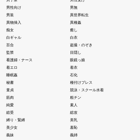
男性向け
男無
男装
異世界転生
異物挿入
異種姦
痴女
癒し
白ギャル
白衣
百合
盗撮・のぞき
監禁
目隠し
看護婦・ナース
眼鏡っ娘
着エロ
着衣
睡眠姦
石化
秘書
種付けプレス
童貞
競泳・スクール水着
筋肉
粗チン
純愛
素人
総受
総攻
縛り・緊縛
美乳
美少女
羞恥
義妹
義姉