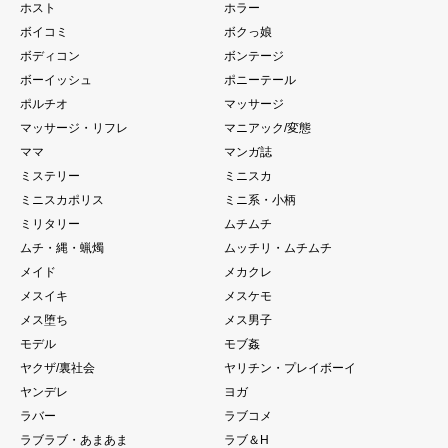
ホスト
ホラー
ボイコミ
ボクっ娘
ボディコン
ボンテージ
ボーイッシュ
ポニーテール
ポルチオ
マッサージ
マッサージ・リフレ
マニアック/変態
ママ
マンガ誌
ミステリー
ミニスカ
ミニスカポリス
ミニ系・小柄
ミリタリー
ムチムチ
ムチ・縄・蝋燭
ムッチリ・ムチムチ
メイド
メカクレ
メスイキ
メスケモ
メス堕ち
メス男子
モデル
モブ姦
ヤクザ/裏社会
ヤリチン・プレイボーイ
ヤンデレ
ヨガ
ラバー
ラブコメ
ラブラブ・あまあま
ラブ＆H