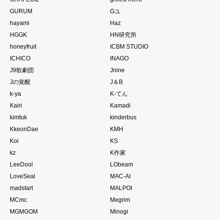
GURUM
Gユ
hayami
Haz
HGGK
HN研究所
honeyfruit
ICBM STUDIO
ICHICO
INAGO
J9歌劇団
Jnine
Jの覚醒
J＆B
k-ya
K-てん
Kairi
Kamadi
kimtuk
kinderbus
KkeonDae
KMH
Koi
KS
kz
K作家
LeeDool
LObeam
LoveSeal
MAC-AI
madstart
MALPOI
MCmc
Megrim
MGMGOM
Minogi