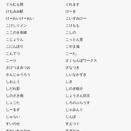
ぐらむも部
ぐれます
けもみみ駅
けーき
けーわいけーわい
こいずみけー
こけし☆メン
こけもも
ここのき奈緒
こしの
こじょりん
こっとん堂
こにんぽり
こやま滋
こんてつ
こーた。
こーり
さくらんぼワークス
さけつまみつお
さなつき
さんじゅうろう
しいなかずき
しおふう
しき
しだれ彩
しのぎ鋭介
しのざき嶺
しょうさん坊主
しょごた
しろのぶらうす
しーるず
じゃみんぐ
じゅらい
じんぽ
すいのせ
すえつぐ
すかいれーだー
すぎぢー