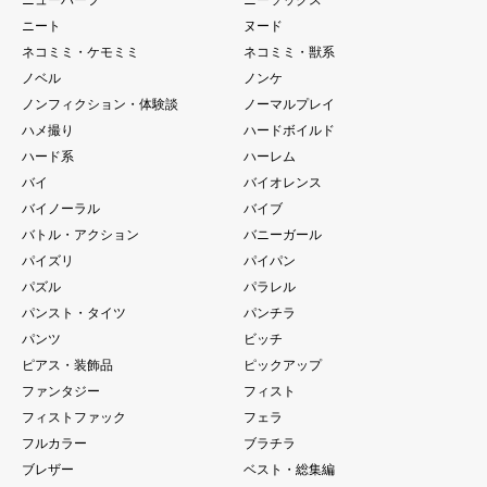
ニート
ヌード
ネコミミ・ケモミミ
ネコミミ・獣系
ノベル
ノンケ
ノンフィクション・体験談
ノーマルプレイ
ハメ撮り
ハードボイルド
ハード系
ハーレム
バイ
バイオレンス
バイノーラル
バイブ
バトル・アクション
バニーガール
パイズリ
パイパン
パズル
パラレル
パンスト・タイツ
パンチラ
パンツ
ビッチ
ピアス・装飾品
ピックアップ
ファンタジー
フィスト
フィストファック
フェラ
フルカラー
ブラチラ
ブレザー
ベスト・総集編