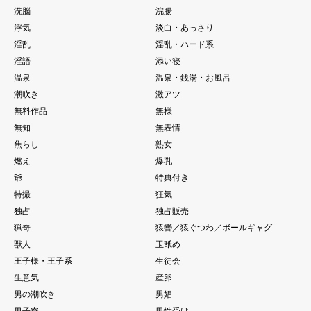
洗脳
浣腸
浮気
淡白・あっさり
淫乱
淫乱・ハード系
淫語
添い寝
温泉
温泉・銭湯・お風呂
潮吹き
激アツ
無料作品
無様
無知
無表情
焦らし
熟女
燃え
爆乳
爺
特典付き
特撮
狂気
独占
独占販売
猟奇
猿轡／猿ぐつわ／ボールギャグ
獣人
玉舐め
王子様・王子系
生徒会
生意気
産卵
男の潮吹き
男娼
男子寮
男性受け