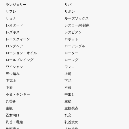
ランジェリー
リバ
リフレ
リボン
リョナ
ルーズソックス
レオタード
レスラー/格闘家
レズキス
レズビアン
レースクィーン
ロボット
ロングヘア
ローアングル
ローション・オイル
ローター
ロールプレイング
ローレグ
ワイシャツ
ワンコ
三つ編み
上司
下克上
下品
下着
不倫
不良・ヤンキー
中出し
丸呑み
主従
主観
主観視点
乙女向け
乱交
乳首・乳輪
乳首責め
亀頭責め
人体改造