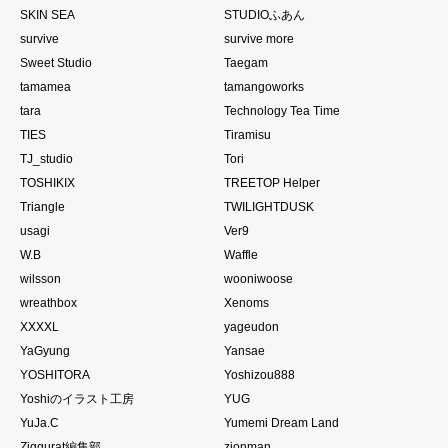
SKIN SEA
STUDIOふあん
survive
survive more
Sweet Studio
Taegam
tamamea
tamangoworks
tara
Technology Tea Time
TIES
Tiramisu
TJ_studio
Tori
TOSHIKIX
TREETOP Helper
Triangle
TWILIGHTDUSK
usagi
Ver9
W.B
Waffle
wilsson
wooniwoose
wreathbox
Xenoms
XXXXL
yageudon
YaGyung
Yansae
YOSHITORA
Yoshizou888
Yoshiのイラスト工房
YUG
YuJa.C
Yumemi Dream Land
Ziggurat編集部
zionman