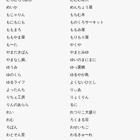
めいか
めんちょう屋
もじゃりん
もちむ木
もにもにも
ものくろサーキット
ももまろ
ももみ屋
ももやま屋
もりもり屋
もーた
やくや
やまだきぱん
やまとみゆ
やまなし娘。
ゆいのまにまに
ゆうみ
ゆっ栗栖
ゆのくら
ゆるやか島
ゆるライフ
よくないひとし
よったんち
りぃあ
りちぇ工房
りょくりん
りんのあらら
るに
れい
れつりこ大盛り
れむ
ろくまる荘
ろぱん
わせいちご
わとそん堂
わるきゅ〜れ