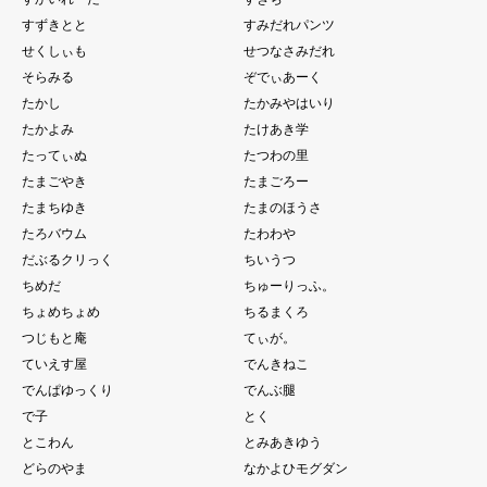
すずきとと
すみだれパンツ
せくしぃも
せつなさみだれ
そらみる
ぞでぃあーく
たかし
たかみやはいり
たかよみ
たけあき学
たってぃぬ
たつわの里
たまごやき
たまごろー
たまちゆき
たまのほうさ
たろバウム
たわわや
だぶるクリっく
ちいうつ
ちめだ
ちゅーりっふ。
ちょめちょめ
ちるまくろ
つじもと庵
てぃが。
ていえす屋
でんきねこ
でんぱゆっくり
でんぶ腿
で子
とく
とこわん
とみあきゆう
どらのやま
なかよひモグダン