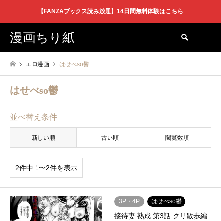
【FANZAブックス読み放題】14日間無料体験はこちら
漫画ちり紙
検索
エロ漫画
はせべso鬱
はせべso鬱
並べ替え条件
新しい順
古い順
閲覧数順
2件中 1〜2件を表示
3P・4P
はせべso鬱
接待妻 熟成 第3話 クリ散歩編