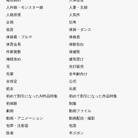
人外娘・モンスター娘
人妻・主婦
人格排泄
人気作
企画
伝奇
低音
体操・ダンス
体操着・ブルマ
体格差
体育会系
体験告白
作家複数
保健医
俺様攻め
健気受け
兄
先行販売
先輩
全年齢向け
全肯定
公式
処女
出産
初めて割引になったAI作品特集
初めて割引になった作品特集
初体験
制服
劇画
動画ファイル
動画・アニメーション
動画配信・撮影
包帯・注射器
包茎
医者
半ズボン