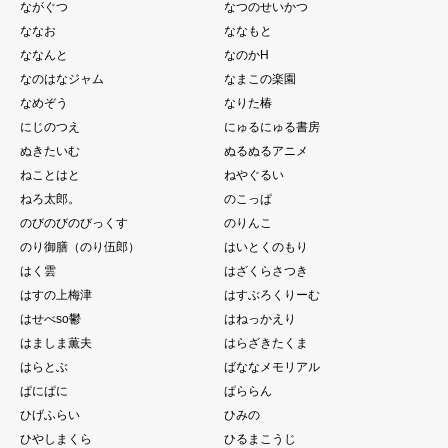
ながぐつ
なつのせいかつ
ななお
ななもと
ななんと
なのかH
なのはなジャム
なまこの楽園
なめぞう
なりた椿
にじのつえ
にゅるにゅる書房
ぬきたいむ
ぬるぬるアニメ
ねことはと
ねやぐるい
ねろ太郎。
のこっぱ
のびのびのびっくす
のりんこ
のり御膳（のり伍郎）
はいとくのもり
はく雲
はざくらさつき
はすの上梅津
はすぶろくりーむ
はせべso鬱
はねっかえり
はましま薫夫
はらざきたくま
はらとぶ
ばななメモリアル
ぱにぱに
ぱららん
ひげふらい
ひみの
ひやしまくら
ひるまこうじ