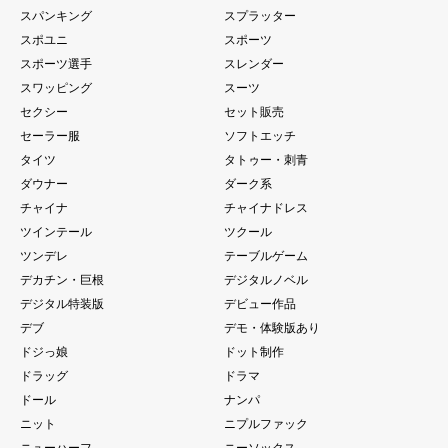
スパンキング
スプラッター
スポユニ
スポーツ
スポーツ選手
スレンダー
スワッピング
スーツ
セクシー
セット販売
セーラー服
ソフトエッチ
タイツ
タトゥー・刺青
ダウナー
ダーク系
チャイナ
チャイナドレス
ツインテール
ツクール
ツンデレ
テーブルゲーム
デカチン・巨根
デジタルノベル
デジタル特装版
デビュー作品
デブ
デモ・体験版あり
ドジっ娘
ドット制作
ドラッグ
ドラマ
ドール
ナンパ
ニット
ニプルファック
ニューハーフ
ニーソックス