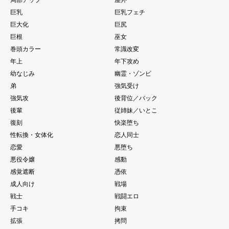
巨乳
巨乳フェチ
巨大化
巨尻
巨根
巫女
巻頭カラー
常識改変
年上
年下攻め
幼なじみ
幽霊・ゾンビ
弟
強気受け
強気攻
後背位／バック
後輩
従姉妹／いとこ
復刻
快楽堕ち
性転換・女体化
恋人同士
恋愛
悪堕ち
悪役令嬢
感動
感覚遮断
憑依
成人向け
戦場
戦士
戦闘エロ
手コキ
拘束
拡張
拷問