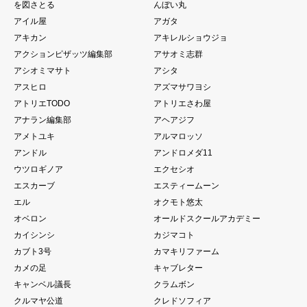
を図さとる
んぼい丸
アイル屋
アガタ
アキカン
アキレルショウジョ
アクションピザッツ編集部
アサオミ志群
アシオミマサト
アシタ
アスヒロ
アズマサワヨシ
アトリエTODO
アトリエさわ屋
アナラン編集部
アヘアジフ
アメトユキ
アルマロッソ
アンドル
アンドロメダ11
ウツロギノア
エクセシオ
エスカーブ
エスティームーン
エル
オクモト悠太
オベロン
オールドスクールアカデミー
カイシンシ
カジマコト
カブト3号
カマキリファーム
カメの足
キャブレター
キャンベル議長
クラムボン
クルマヤ公道
クレドソフィア