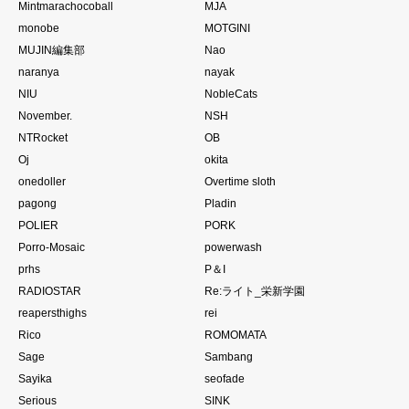
Mintmarachocoball
MJA
monobe
MOTGINI
MUJIN編集部
Nao
naranya
nayak
NIU
NobleCats
November.
NSH
NTRocket
OB
Oj
okita
onedoller
Overtime sloth
pagong
Pladin
POLIER
PORK
Porro-Mosaic
powerwash
prhs
P＆I
RADIOSTAR
Re:ライト_栄新学園
reapersthighs
rei
Rico
ROMOMATA
Sage
Sambang
Sayika
seofade
Serious
SINK