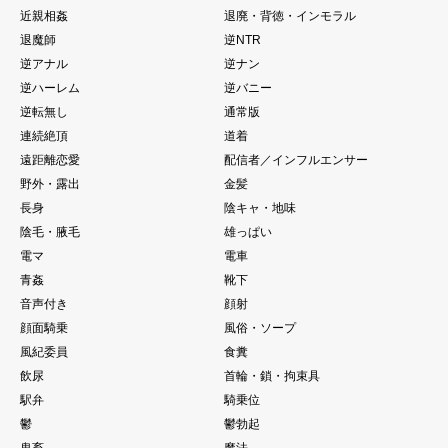
近親相姦
退廃・背徳・インモラル
退魔師
逆NTR
逆アナル
逆ナン
逆ハーレム
逆バニー
逆転無し
通常版
連続絶頂
道着
遠距離恋愛
配信者／インフルエンサー
野外・露出
金髪
長身
陰キャ・地味
陰毛・腋毛
雄っぱい
電マ
電車
青姦
靴下
音声付き
顔射
顔面騎乗
風俗・ソープ
風紀委員
食糞
飲尿
首輪・鎖・拘束具
駅弁
騎乗位
鬱
鬱勃起
鬼畜
魔法