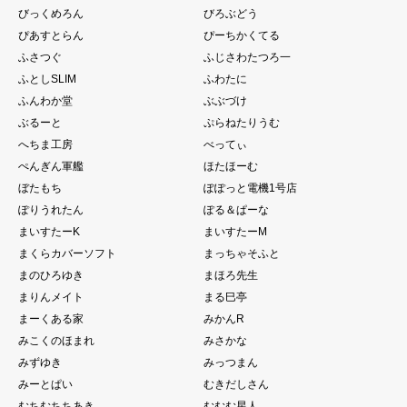
びっくめろん
びろぶどう
ぴあすとらん
ぴーちかくてる
ふさつぐ
ふじさわたつろ一
ふとしSLIM
ふわたに
ふんわか堂
ぶぶづけ
ぶるーと
ぷらねたりうむ
へちま工房
べってぃ
ぺんぎん軍艦
ほたほーむ
ぼたもち
ぽぽっと電機1号店
ぽりうれたん
ぽる＆ぱーな
まいすたーK
まいすたーM
まくらカバーソフト
まっちゃそふと
まのひろゆき
まほろ先生
まりんメイト
まる巳亭
まーくある家
みかんR
みこくのほまれ
みさかな
みずゆき
みっつまん
みーとぱい
むきだしさん
むちむちちあき
むむむ星人