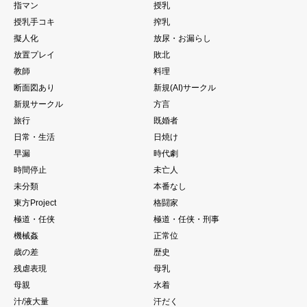
指マン
授乳
授乳手コキ
搾乳
擬人化
放尿・お漏らし
放置プレイ
敗北
教師
料理
断面図あり
新規(AI)サークル
新規サークル
方言
旅行
既婚者
日常・生活
日焼け
早漏
時代劇
時間停止
未亡人
未分類
本番なし
東方Project
格闘家
極道・任侠
極道・任侠・刑事
機械姦
正常位
歳の差
歴史
残虐表現
母乳
母親
水着
汁/液大量
汗だく