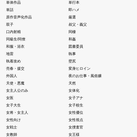
単体作品
単行本
単話
即ハメ
原作音声化作品
厳選
双子
叔父・義父
口内射精
同棲
同級生/同僚
和姦
和服・浴衣
図書委員
地雷
執事
執着攻め
壁尻
売春・援交
変身ヒロイン
外国人
夜のお仕事・風俗嬢
天使・悪魔
天然
女主人公のみ
女体化
女医
女子アナ
女子大生
女子校生
女将・女主人
女性優位
女性向け
女性視点
女戦士
女捜査官
女教師
女王様