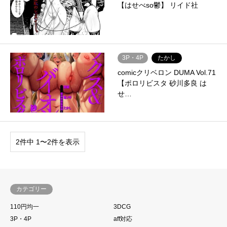
【はせべso鬱】 リイド社
3P・4P
たかし
comicクリベロン DUMA Vol.71
【ポロリビスタ 砂川多良 は
せ…
2件中 1〜2件を表示
カテゴリー
110円均一
3DCG
3P・4P
aff対応