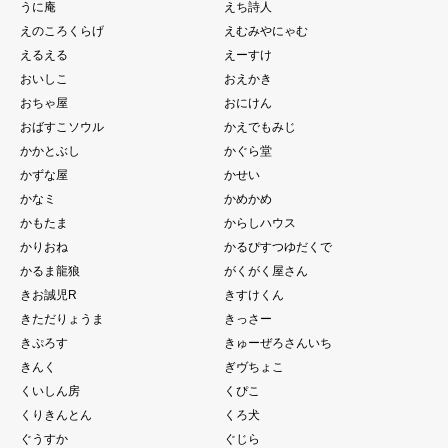
うに庵
えち詩人
えのころくらげ
えむみやにゃむ
えるえる
えーすけ
おいしこ
おえかき
おちゃ屋
おにけん
おばすこソウル
かえでもみじ
かかとぶし
かぐら堂
かずな屋
かせい
かなミ
かめかめ
かもたま
からしハウス
かりおね
かるぴすつゆだくで
かるま龍狼
がくがく屋さん
きお誠児R
きすけくん
きただりょうま
きっさー
きぷろす
きゅーぜろさんいち
きんく
ぎヴちょこ
くいしん房
くぴこ
くりきんとん
くろ犬
ぐうすか
ぐじら