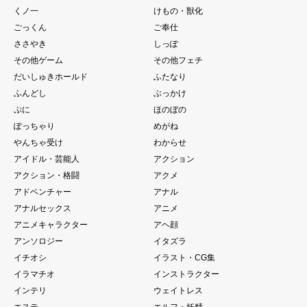
くノ一
けもの・獣化
ごっくん
ご奉仕
ささやき
しっぽ
その他ゲーム
その他フェチ
だいしゅきホールド
ふたなり
ふんどし
ぶっかけ
ぷに
ほのぼの
ぽっちゃり
めがね
やんちゃ受け
わからせ
アイドル・芸能人
アクション
アクション・格闘
アクメ
アドベンチャー
アナル
アナルセックス
アニメ
アニメキャラクター
アヘ顔
アンソロジー
イタズラ
イチオシ
イラスト・CG集
イラマチオ
インストラクター
インテリ
ウェイトレス
エステ
エルフ・妖精