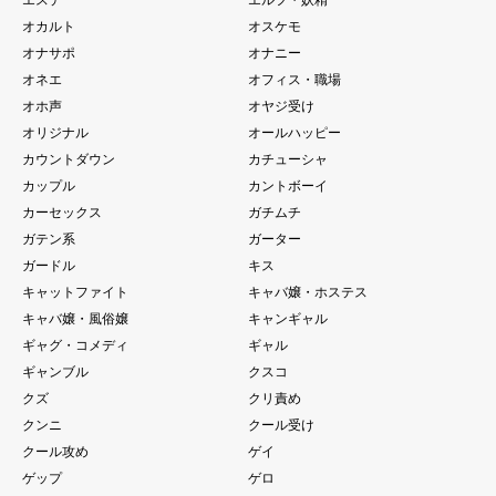
オカルト
オスケモ
オナサポ
オナニー
オネエ
オフィス・職場
オホ声
オヤジ受け
オリジナル
オールハッピー
カウントダウン
カチューシャ
カップル
カントボーイ
カーセックス
ガチムチ
ガテン系
ガーター
ガードル
キス
キャットファイト
キャバ嬢・ホステス
キャバ嬢・風俗嬢
キャンギャル
ギャグ・コメディ
ギャル
ギャンブル
クスコ
クズ
クリ責め
クンニ
クール受け
クール攻め
ゲイ
ゲップ
ゲロ