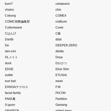
burn7
campeace
chains
chin
Cobung
COMEX
COMIC快艶編集部
craftcum
Culturewave
Cuvie
Cはんげ
C級
DanBi
ddat
De
DEEPER-ZERO
den-ichi
diletta
DLメイト
Doya
duck
Dかけつ
EDGE
Elise Shin
eolkki
ETUSiAi
eun bari
ewan
EXNOA/テクロス
F.W
facial family
FACON
FAKE庵
Feelition
G-goon
Gamang
GRAFEOIL
grilled mero